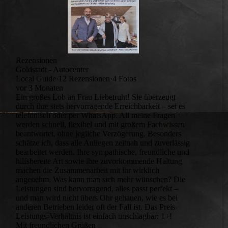
Rezensionen
Goldstadt - Autocenter
Local Guide·12 Rezensionen·4 Fotos
vor 3 Monaten
Ein großes Lob an Frau Liebetruht! Sie überzeugt
durch ihre stets hervorragende Erreichbarkeit – sei es
telefonisch oder per WhatsApp. All meine Fragen
werden schnell, flexibel und mit großem Fachwissen
beantwortet, ohne jegliche Verzögerung. Besonders
schätze ich, dass alle Anliegen zeitnah und zuverlässig
bearbeitet werden. Ihre sympathische, freundliche und
hilfsbereite Art sowie ihre zuvorkommende Haltung
machen die Zusammenarbeit mit ihr wirklich
angenehm. Was kann man sich mehr wünschen? Die
Leistungen sind hervorragend, alles passt perfekt –
und man wird nicht übers Ohr gehauen, wie es bei
anderen Betrieben leider oft der Fall ist. Das Preis-
Leistungs-Verhältnis ist einfach unschlagbar: 1+!
Mit freundlichen Grüßen