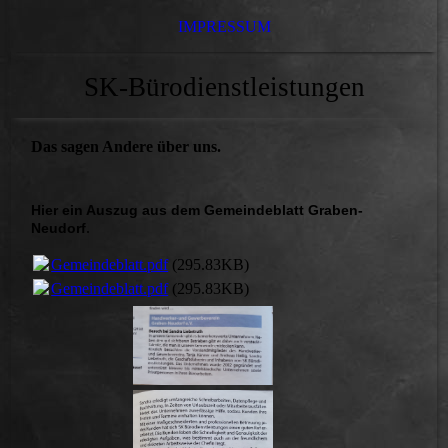
IMPRESSUM
SK-Bürodienstleistungen
Das sagen Andere über uns.
Hier ein Auszug aus dem Gemeindeblatt Graben-
.
Neudorf
Gemeindeblatt.pdf
(295.83KB)
Gemeindeblatt.pdf
(295.83KB)