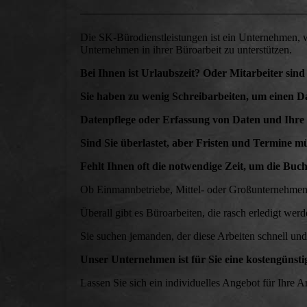
Die SK-Bürodienstleistungen ist ein Unternehmen, 
Unternehmen in ihrer Büroarbeit zu unterstützen.
Bei Ihnen ist Urlaubszeit? Oder Mitarbeiter sin
Sie haben zu wenig Schreibarbeiten, um einen D
Datenpflege oder Erfassung von Daten und Ihre M
Sind Sie überlastet, aber Fristen und Termine m
Fehlt Ihnen oft die notwendige Zeit, um die Buc
Ob Einmannbetriebe, Mittel- oder Großunternehmen
Überall gibt es Büroarbeiten, die rasch erledigt wer
Sie suchen jemanden, der diese Arbeiten schnell und
Unser Unternehmen ist für Sie eine kostengünst
Lassen Sie sich ein individuelles Angebot für Ihre 